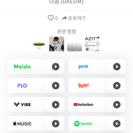
다음 (DAEUM)
favorite_border
0
reply
공유하기
관련 앨범