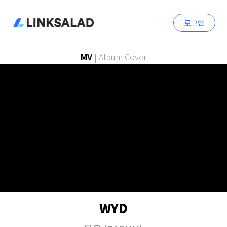
로그인
MV
|
Album Cover
WYD