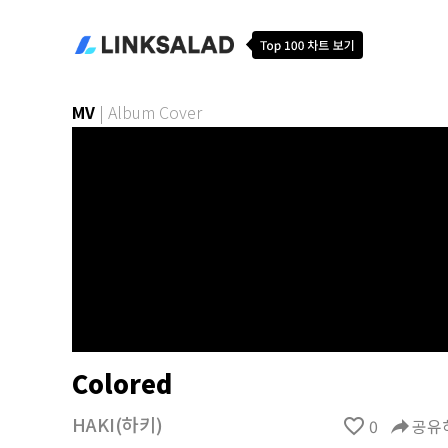
MV
|
Album Cover
Colored
HAKI(하키)
favorite_border
0
reply
공유