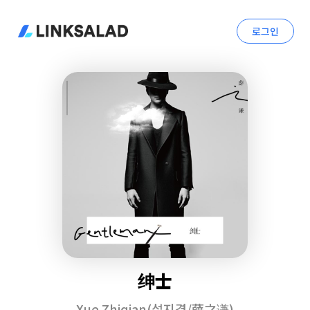
로그인
绅士
Xue Zhiqian(설지겸/薛之谦)