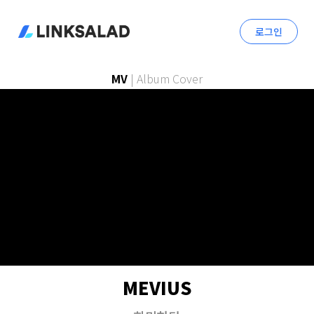
로그인
MV
|
Album Cover
MEVIUS