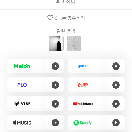
희미하다
favorite_border
0
reply
공유하기
관련 앨범