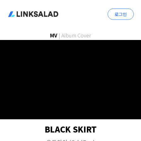
로그인
MV
|
Album Cover
BLACK SKIRT