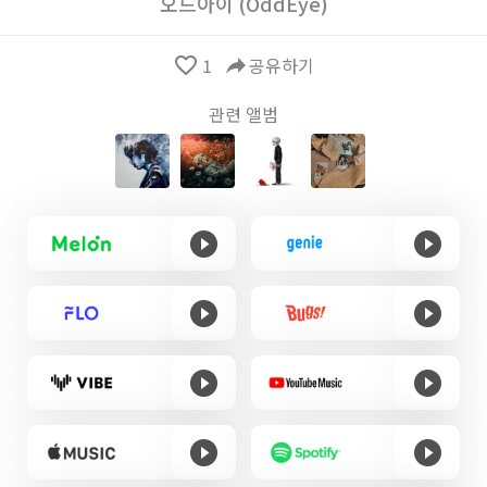
오드아이 (OddEye)
favorite_border
1
reply
공유하기
관련 앨범