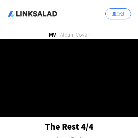
로그인
MV
|
Album Cover
The Rest 4/4