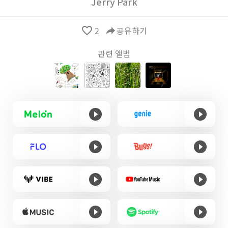
Jerry Park
favorite_border
2
reply
공유하기
관련 앨범