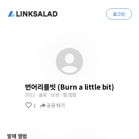
로그인
번어리를빗 (Burn a little bit)
2022 · 솔로 · 남성 · 랩/힙합
favorite_border
1
reply
공유하기
발매 앨범