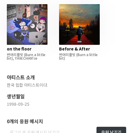
on the floor
Before & After
번어리를빗
(Burn a little
번어리를빗
(Burn a little
bit)
,
YAW.CHAN'ce
bit)
아티스트 소개
한국 힙합 아티스트이다.
생년월일
1998-09-25
0개의 응원 메시지
응원 남기기