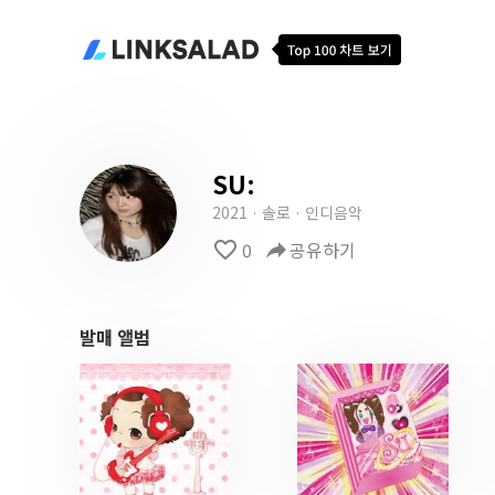
SU:
2021 · 솔로 · 인디음악
favorite_border
0
reply
공유하기
발매 앨범