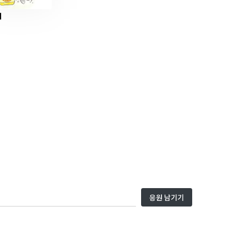
줘
응원 남기기