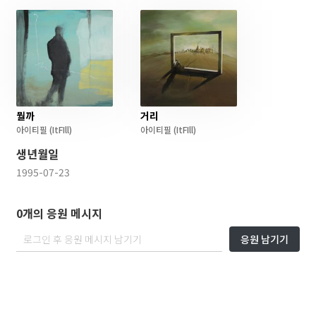
뭘까
거리
아이티필
(ItFIll)
아이티필
(ItFIll)
생년월일
1995-07-23
0개의 응원 메시지
응원 남기기