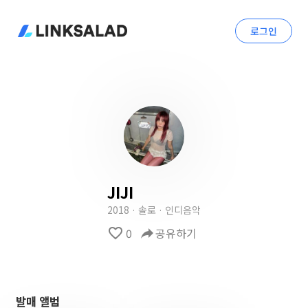
로그인
JIJI
2018 · 솔로 · 인디음악
favorite_border
0
reply
공유하기
발매 앨범