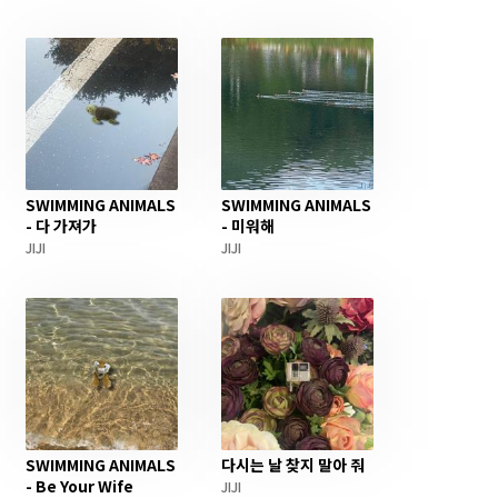
SWIMMING ANIMALS
SWIMMING ANIMALS
- 다 가져가
- 미워해
JIJI
JIJI
SWIMMING ANIMALS
다시는 날 찾지 말아 줘
- Be Your Wife
JIJI