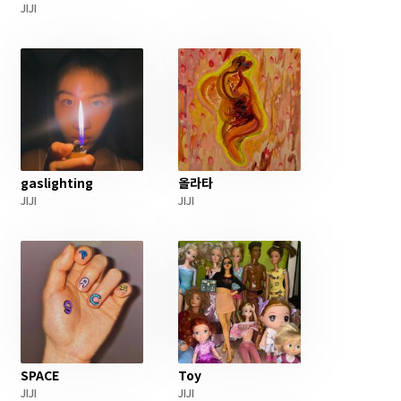
JIJI
gaslighting
올라타
JIJI
JIJI
SPACE
Toy
JIJI
JIJI