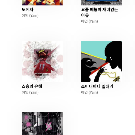
도게자
요즘 예능이 재미없는
이유
야인
(Yain)
야인
(Yain)
스승의 은혜
쇼미더머니 일대기
야인
(Yain)
야인
(Yain)