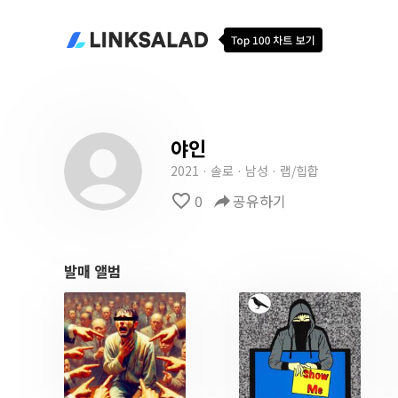
야인
2021 · 솔로 · 남성 · 랩/힙합
favorite_border
0
reply
공유하기
발매 앨범