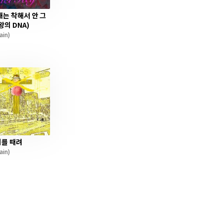
애는 착해서 안 그
왕의 DNA)
ain)
를 때려
ain)