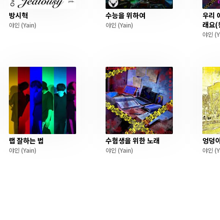
방시혁
수능을 위하여
우리 
래요(
야인
(Yain)
야인
(Yain)
야인
(Y
랩 잘하는 법
수험생을 위한 노래
엉덩이
야인
(Yain)
야인
(Yain)
야인
(Y