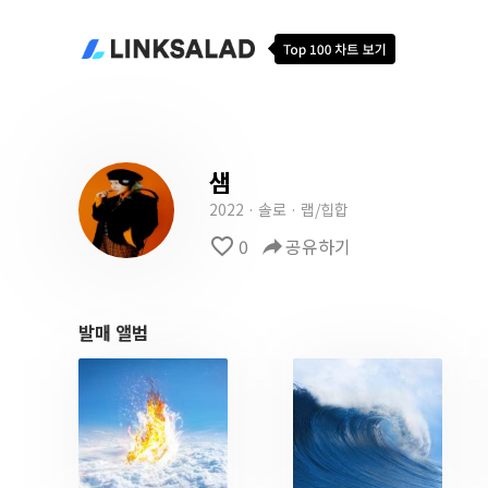
샘
2022 · 솔로 · 랩/힙합
favorite_border
0
reply
공유하기
발매 앨범