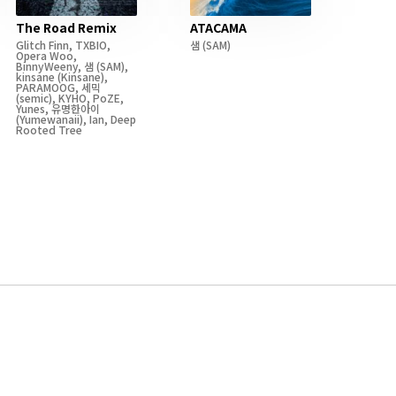
The Road Remix
ATACAMA
Glitch Finn
,
TXBIO
,
샘
(SAM)
Opera Woo
,
BinnyWeeny
,
샘
(SAM)
,
kinsane
(Kinsane)
,
PARAMOOG
,
세믹
(semic)
,
KYHO
,
PoZE
,
Yunes
,
유명한아이
(Yumewanaii)
,
Ian
,
Deep
Rooted Tree