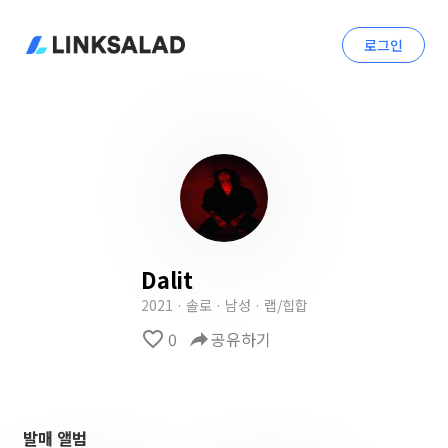
로그인
Dalit
2021 · 솔로 · 남성 · 랩/힙합
favorite_border
0
reply
공유하기
발매 앨범