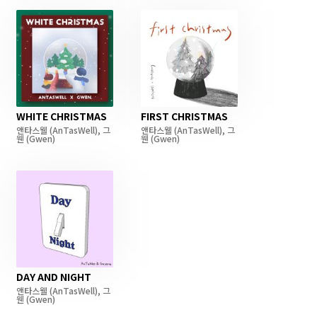
WHITE CHRISTMAS
FIRST CHRISTMAS
앤타스웰
(AnTasWell)
,
그
앤타스웰
(AnTasWell)
,
그
웬
(Gwen)
웬
(Gwen)
DAY AND NIGHT
앤타스웰
(AnTasWell)
,
그
웬
(Gwen)