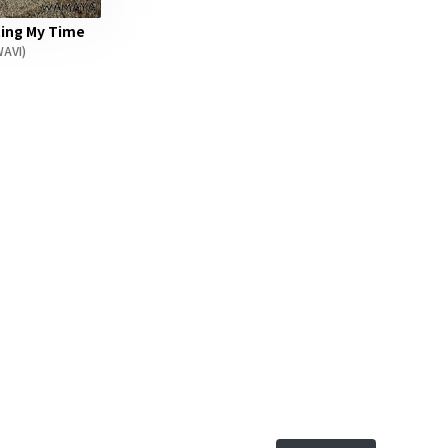
ing My Time
AVI)