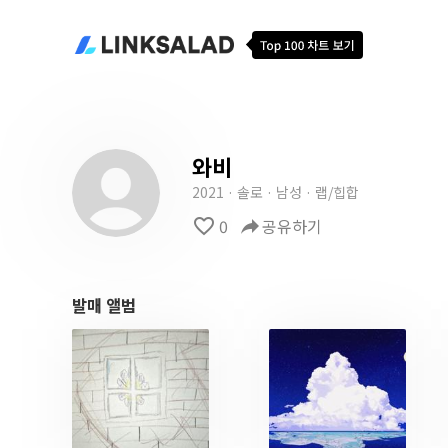
와비
2021 · 솔로 · 남성 · 랩/힙합
favorite_border
0
reply
공유하기
발매 앨범