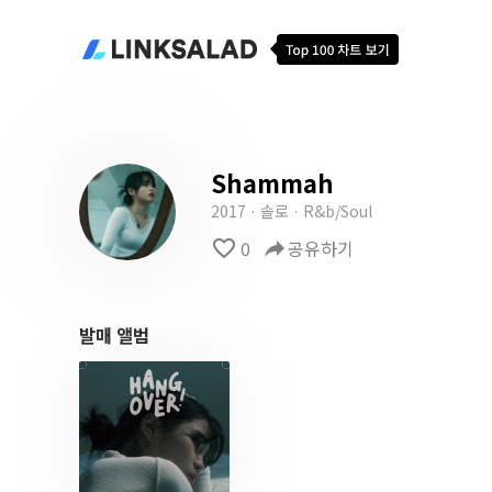
Shammah
2017 · 솔로 · R&b/Soul
favorite_border
0
reply
공유하기
발매 앨범