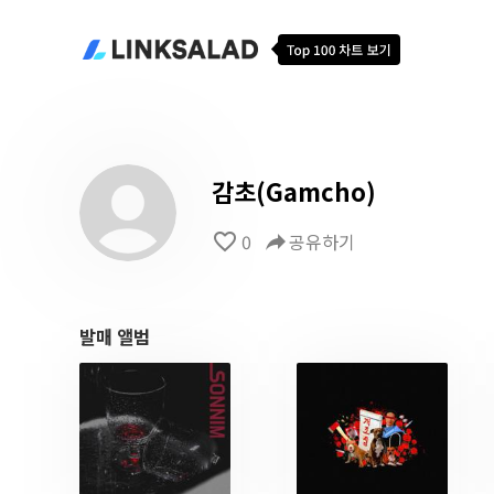
감초(Gamcho)
favorite_border
0
reply
공유하기
발매 앨범