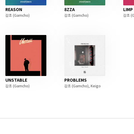
REASON
8ZZA
LIMP
감초
(Gamcho)
감초
(Gamcho)
감초
(
UNSTABLE
PROBLEMS
감초
(Gamcho)
감초
(Gamcho)
,
Keigo