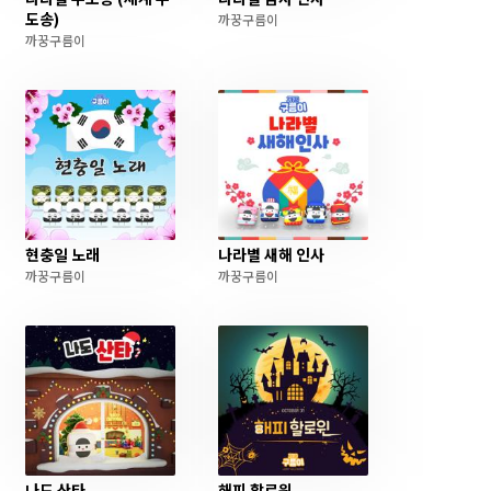
도송)
까꿍구름이
까꿍구름이
현충일 노래
나라별 새해 인사
까꿍구름이
까꿍구름이
나도 산타
해피 할로윈