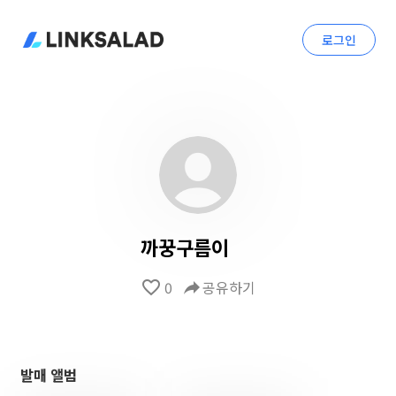
로그인
까꿍구름이
favorite_border
0
reply
공유하기
발매 앨범