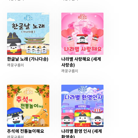
한글날 노래 (가나다송)
나라별 사랑해요 (세계
사랑송)
까꿍구름이
까꿍구름이
추석에 전통놀이해요
나라별 환영 인사 (세계
환영송)
까꿍구름이