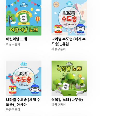
어린이날 노래
나라별 수도송 (세계 수
도송)_유럽
까꿍구름이
까꿍구름이
나라별 수도송 (세계 수
식목일 노래 (나무송)
도송)_아시아
까꿍구름이
까꿍구름이