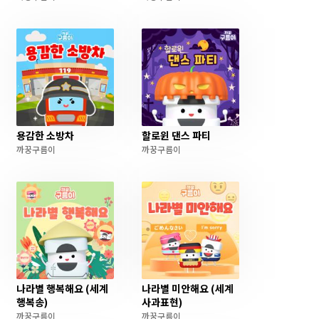
용감한 소방차
할로윈 댄스 파티
까꿍구름이
까꿍구름이
나라별 행복해요 (세계
나라별 미안해요 (세계
행복송)
사과표현)
까꿍구름이
까꿍구름이