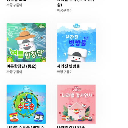
송)
까꿍구름이
까꿍구름이
여름합창단 (동요)
사라진 빗방울
까꿍구름이
까꿍구름이
나라별 수도송 (세계 수
나라별 감사 인사