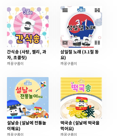
간식송 (사탕, 젤리, 과
삼일절 노래 (3.1절 동
자, 초콜릿)
요)
까꿍구름이
까꿍구름이
설날송 (설날에 전통놀
떡국송 (설날에 떡국을
이해요)
먹어요)
까꿍구름이
까꿍구름이