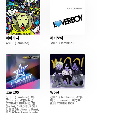
마마라치
러버보이
잠비노
(Jambino)
잠비노
(Jambino)
.zip z05
Woo!
잠비노
(Jambino)
,
처리
잠비노
(Jambino)
,
모게나
(Churry)
,
코발트브럼
비
(mogenabi)
,
이영록
(COBALT BRUME)
,
벨
(LEE YOUNG ROK)
(Belle)
,
CHAD BURGER
,
김효영
(HyoYoung Kim)
,
최삼
(Choi Sam)
,
Hyphy
,