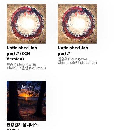
Unfinished Job
Unfinished Job
part.7 (CCM
part.7
Version)
전승우
(Seungwoo
Chon)
,
소울맨
(Soulman)
전승우
(Seungwoo
Chon)
,
소울맨
(Soulman)
찬양일기 옴니버스