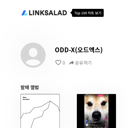
ODD-X(오드엑스)
favorite_border
0
reply
공유하기
발매 앨범