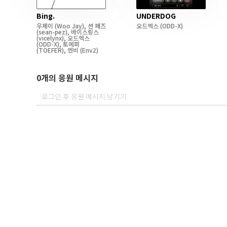
Bing.
UNDERDOG
우제이
(Woo Jay)
,
션 페즈
오드엑스
(ODD-X)
(sean-pez)
,
바이스링스
(vicelynx)
,
오드엑스
(ODD-X)
,
토에퍼
(TOEFER)
,
엔비
(Env2)
0개의 응원 메시지