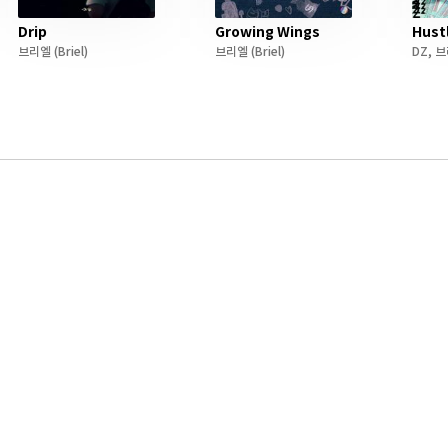
Drip
Growing Wings
Hust
브리엘
(Briel)
브리엘
(Briel)
DZ
,
브