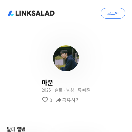
로그인
마운
2025 · 솔로 · 남성 · 록/메탈
favorite_border
0
reply
공유하기
발매 앨범