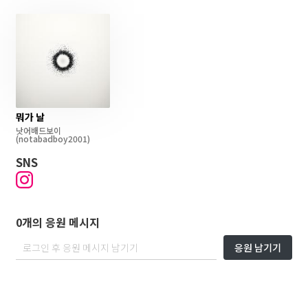
뭐가 날
낫어배드보이
(notabadboy2001)
SNS
0개의 응원 메시지
응원 남기기