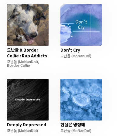
모난돌 X Border
Don't Cry
Collie : Rap Addicts
모난돌
(MoNanDol)
모난돌
(MoNanDol)
,
Border Collie
Deeply Depressed
현실은 냉정해
모난돌
(MoNanDol)
모난돌
(MoNanDol)