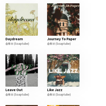
Daydream
Journey To Paper
솝튜브
(Soaptube)
솝튜브
(Soaptube)
Leave Out
Like Jazz
솝튜브
(Soaptube)
솝튜브
(Soaptube)