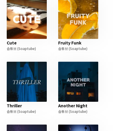
Cute
Fruity Funk
솝튜브
(Soaptube)
솝튜브
(Soaptube)
Thriller
Another Night
솝튜브
(Soaptube)
솝튜브
(Soaptube)