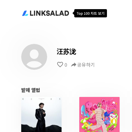
汪苏泷
favorite_border
0
reply
공유하기
발매 앨범