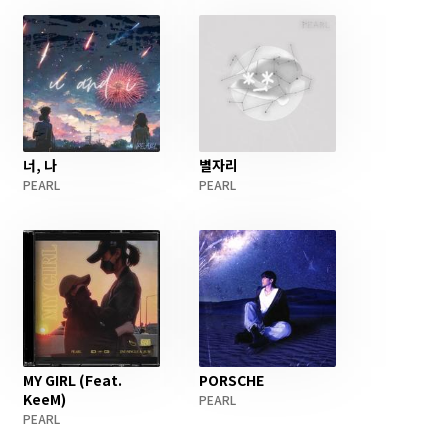
너, 나
별자리
PEARL
PEARL
MY GIRL (Feat.
PORSCHE
KeeM)
PEARL
PEARL