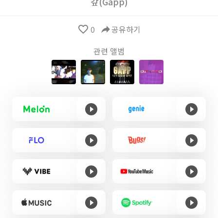
갚(Gapp)
favorite_border
0
reply
공유하기
관련 앨범