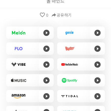
올 마인드
favorite_border
0
reply
공유하기