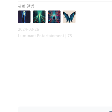
관련 앨범
2024-03-26
Luminant Entertainment | 75