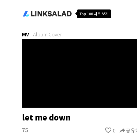
MV
|
Album Cover
let me down
75
favorite_border
0
reply
공유