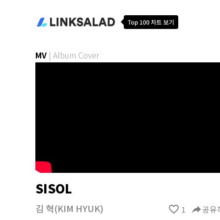
MV
|
Album Cover
SISOL
김 혁(KIM HYUK)
favorite_border
1
reply
공유