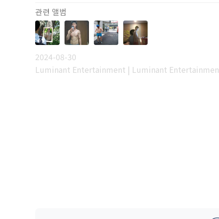
관련 앨범
2024-08-30
Luminant Entertainment | Luminant Entertainmen