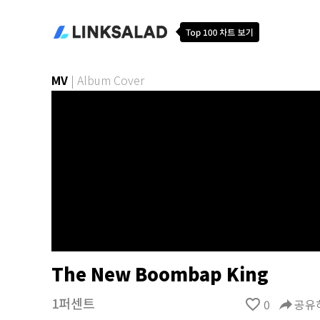
MV
|
Album Cover
The New Boombap King
1퍼센트
favorite_border
0
reply
공유