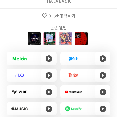
HALABACK
favorite_border
0
reply
공유하기
관련 앨범