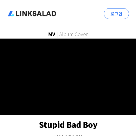
로그인
MV
|
Album Cover
Stupid Bad Boy