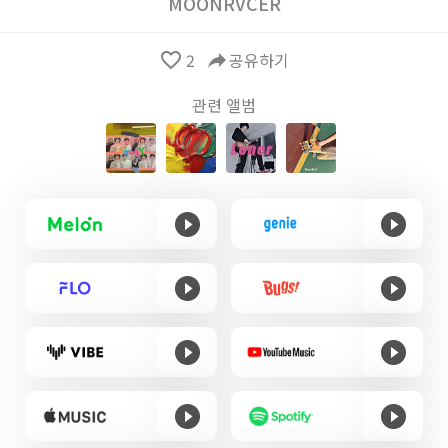
MOONRVCER
favorite_border
2
reply
공유하기
관련 앨범