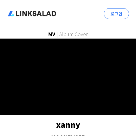
로그인
MV
|
Album Cover
xanny