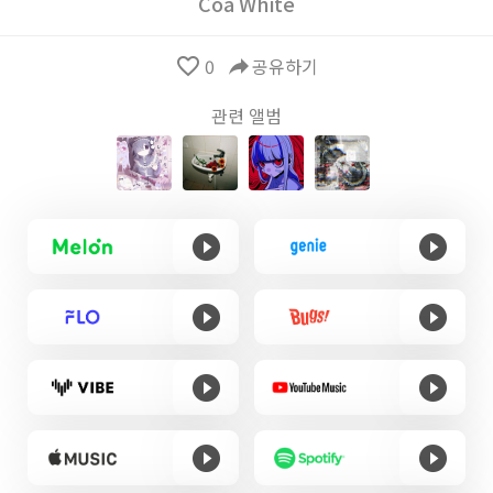
Coa White
favorite_border
0
reply
공유하기
관련 앨범