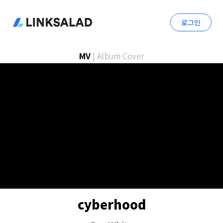
로그인
MV
|
Album Cover
cyberhood