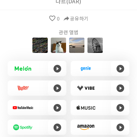
다르(DAR)
favorite_border
0
reply
공유하기
관련 앨범