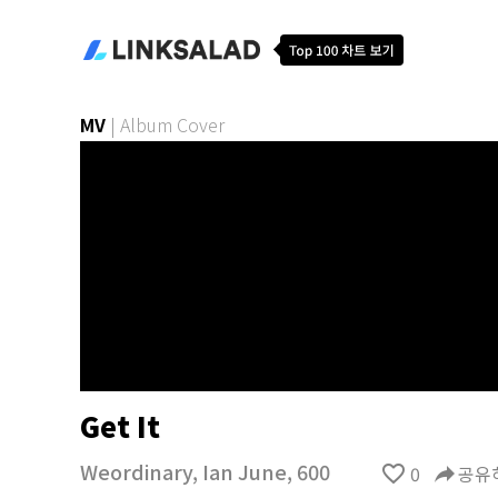
MV
|
Album Cover
Get It
Weordinary
,
Ian June
,
600
favorite_border
0
reply
공유