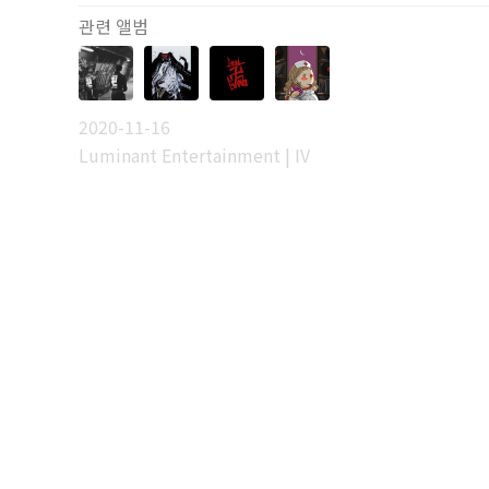
관련 앨범
2020-11-16
Luminant Entertainment | IV