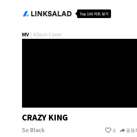
MV
|
Album Cover
CRAZY KING
So Black
favorite_border
0
reply
공유