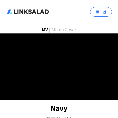
로그인
MV
|
Album Cover
Navy