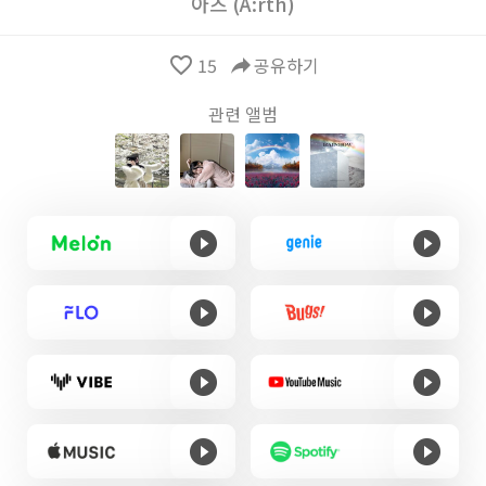
아츠 (A:rth)
favorite_border
15
reply
공유하기
관련 앨범