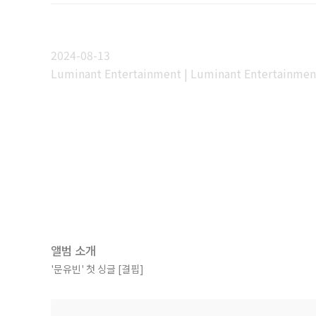
2024-08-13
Luminant Entertainment | Luminant Entertainmen
앨범 소개
'문유빈' 첫 싱글 [결핍]
감사를 담아.