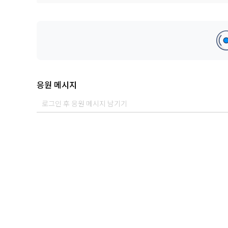
[Credit]
Performed by 문유빈
Lyrics by 박서진, 문유빈
Composed by GC, 박서진, 문유빈
Arranged by 문유빈
Recoreded by @imaginemuzik
응원 메시지
Mixed by EJO
Mastered by 권남우 @821 Sound
Artwork by シニガミ, 이수인