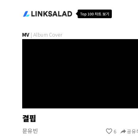
MV
|
Album Cover
결핍
문유빈
favorite_border
6
reply
공유