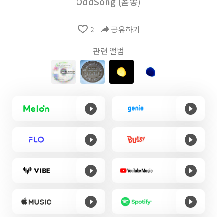
OddSong (옫쏭)
favorite_border
2
reply
공유하기
관련 앨범