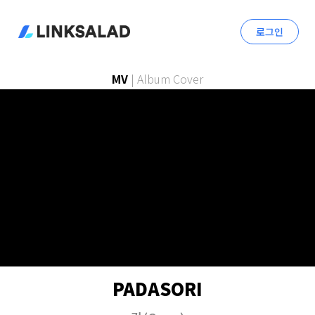
로그인
MV
|
Album Cover
PADASORI