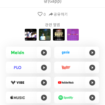
갚(Gapp)
favorite_border
0
reply
공유하기
관련 앨범