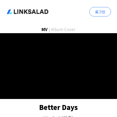
로그인
MV
|
Album Cover
Better Days