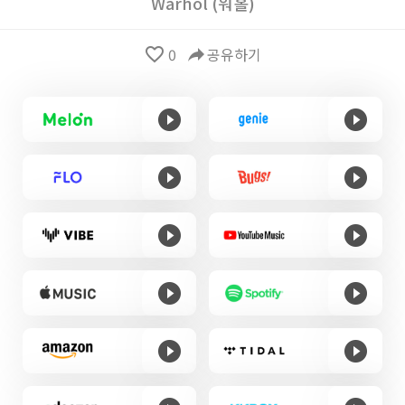
Warhol (워홀)
favorite_border
0
reply
공유하기