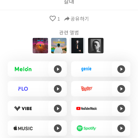
갈대
favorite_border
1
reply
공유하기
관련 앨범