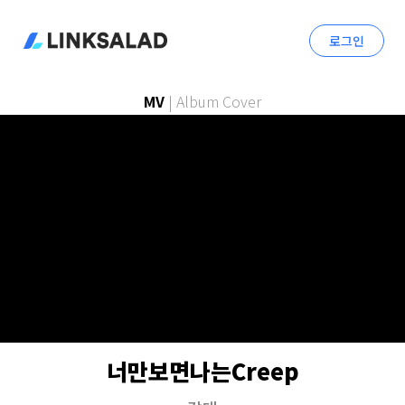
로그인
MV
|
Album Cover
너만보면나는Creep