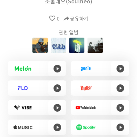
소울네오(Soulneo)
favorite_border
0
reply
공유하기
관련 앨범