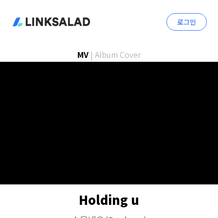
로그인
MV
|
Album Cover
Holding u