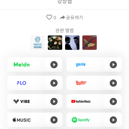
강상협
favorite_border
0
reply
공유하기
관련 앨범