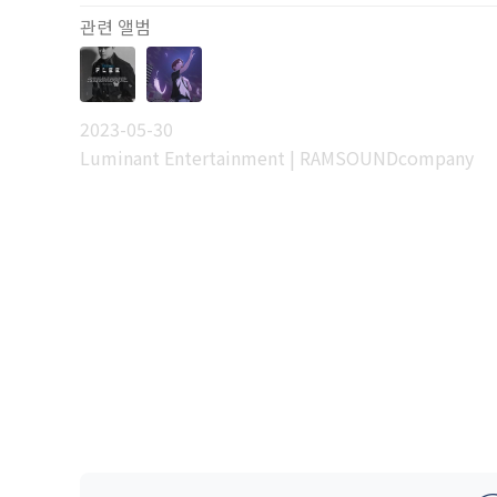
관련 앨범
2023-05-30
Luminant Entertainment | RAMSOUNDcompany