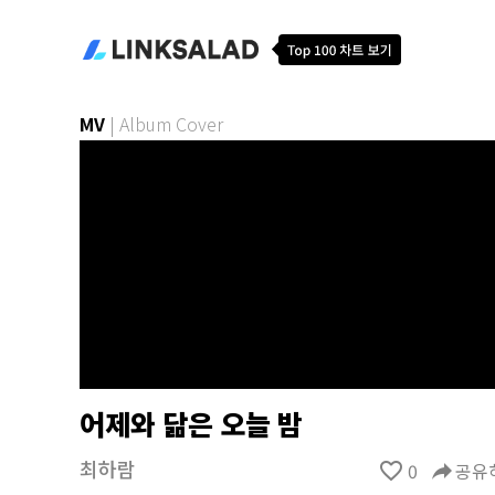
MV
|
Album Cover
어제와 닮은 오늘 밤
최하람
favorite_border
0
reply
공유