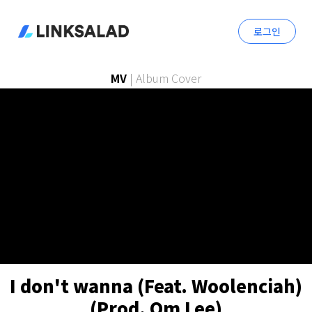
로그인
MV
|
Album Cover
I don't wanna (Feat. Woolenciah)
(Prod. Om Lee)