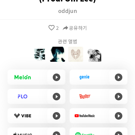
oddjun
favorite_border
2
reply
공유하기
관련 앨범