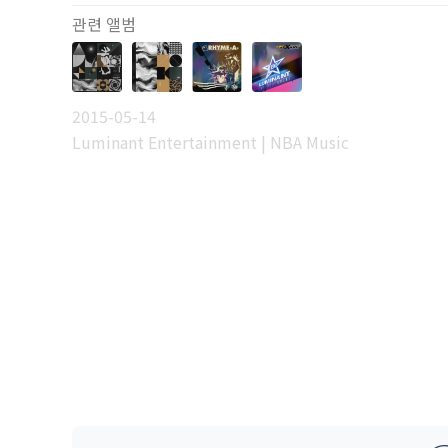
관련 앨범
2015-05-14
Luminant Entertainment | NBA Music