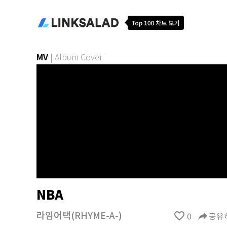
MV
|
Album Cover
NBA
라임어택(RHYME-A-)
favorite_border
0
reply
공유